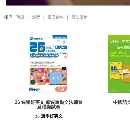
排序:
預設
|
熱賣
|
最高價格
|
最低價格
26 週學好英文 每週重點文法練習
中國語
及模擬試卷
26 週學好英文