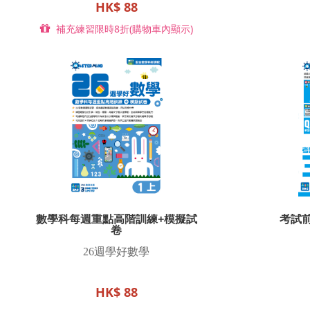
HK$ 88
補充練習限時8折(購物車內顯示)
數學科每週重點高階訓練+模擬試
考試前
卷
26
週學好數學
HK$ 88