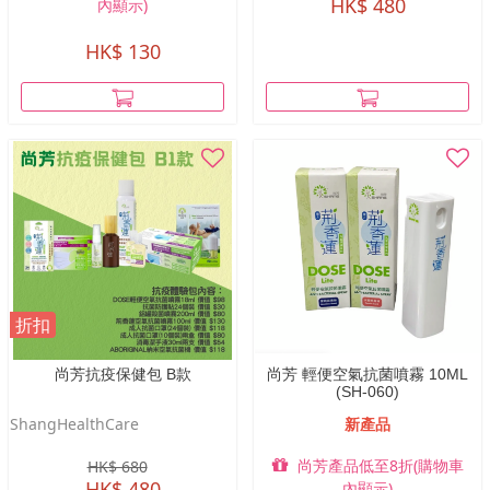
HK$ 480
內顯示)
HK$ 130
折扣
尚芳抗疫保健包 B款
尚芳 輕便空氣抗菌噴霧 10ML
(SH-060)
ShangHealthCare
新產品
尚芳產品低至8折(購物車
HK$ 680
HK$ 480
內顯示)