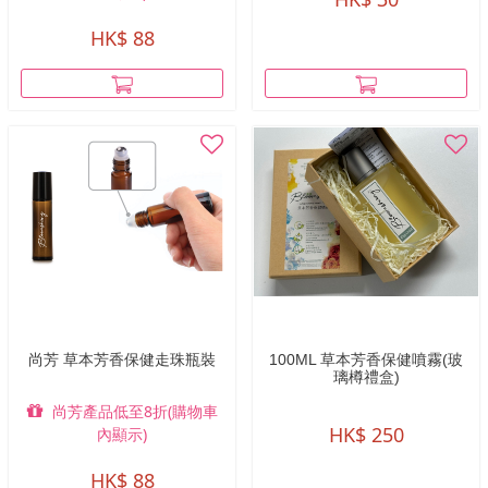
HK$ 88
尚芳 草本芳香保健走珠瓶裝
100ML 草本芳香保健噴霧(玻
璃樽禮盒)
尚芳產品低至8折(購物車
HK$ 250
內顯示)
HK$ 88