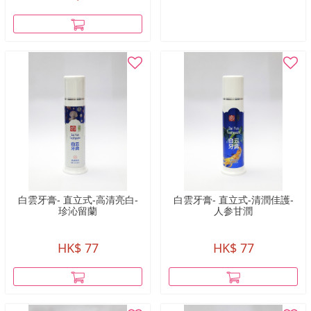
白雲牙膏- 直立式-高清亮白-
白雲牙膏- 直立式-清潤佳護-
珍沁留蘭
人参甘潤
HK$ 77
HK$ 77