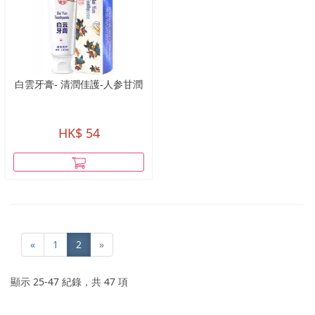
白雲牙膏- 清潤佳護-人参甘潤
HK$ 54
«
1
2
»
顯示
25
-
47
紀錄，共
47
項