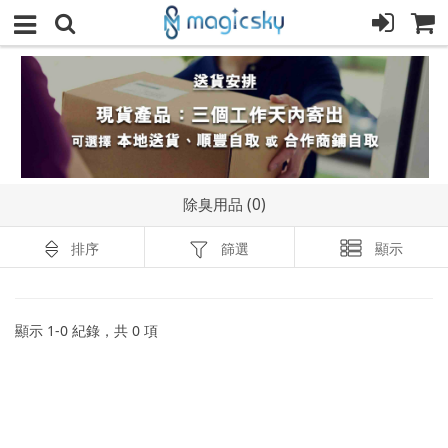
除臭用品 (0)
排序
篩選
顯示
顯示
1
-
0
紀錄，共
0
項