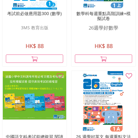
考試前必做應用題300 (數學)
數學科每週重點高階訓練+模
擬試卷
3MS 教育出版
26
週學好數學
HK$ 88
HK$ 88
中國語文科考試前總複習 閱讀
26 週學好英文 每週重點文法