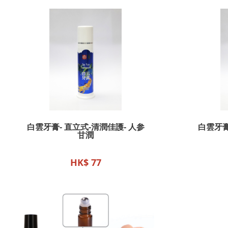
白雲牙膏- 直立式-清潤佳護- 人参
白雲牙膏
甘潤
HK$ 77