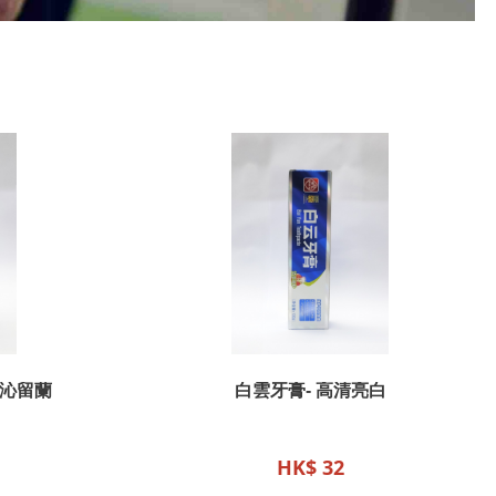
珍沁留蘭
白雲牙膏- 高清亮白
HK$ 32