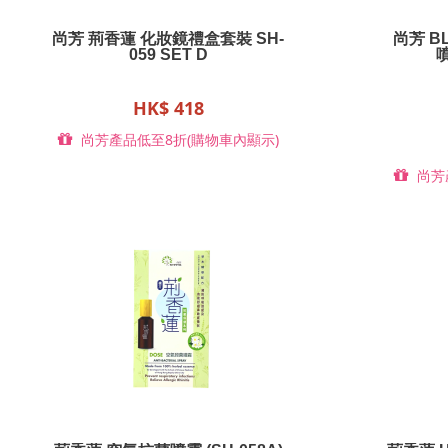
尚芳 荊香蓮 化妝鏡禮盒套裝 SH-
尚芳 B
059 SET D
噴
HK$ 418
尚芳產品低至8折(購物車內顯示)
尚芳