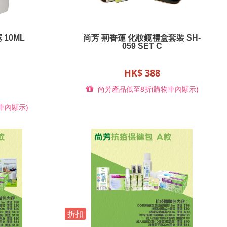
10ML
尚芳 荊香蓮 化妝鏡禮盒套裝 SH-
059 SET C
HK$ 388
尚芳產品低至8折(購物車內顯示)
車內顯示)
折扣