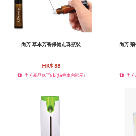
尚芳 草本芳香保健走珠瓶裝
尚芳 荊
HK$ 88
尚芳產品低至8折(購物車內顯示)
尚芳