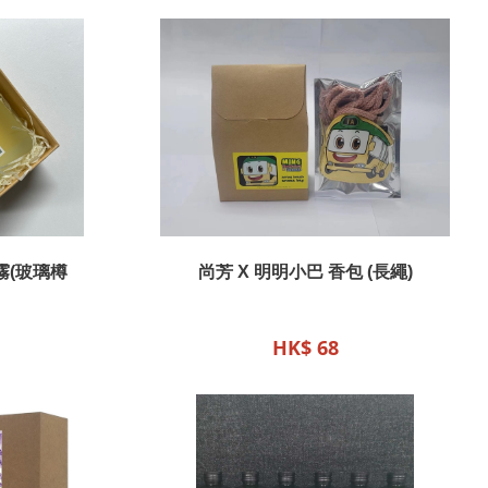
霧(玻璃樽
尚芳 X 明明小巴 香包 (長繩)
HK$ 68