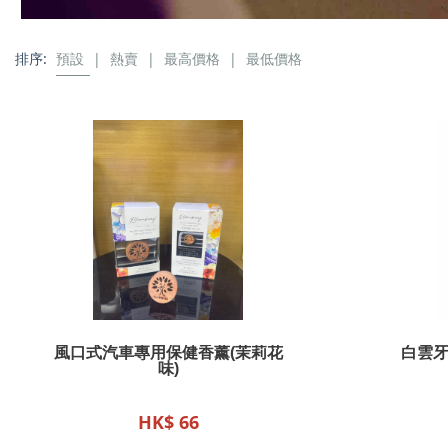
排序:
預設
|
熱賣
|
最高價格
|
最低價格
風口式汽車專用保健香薰(茉莉花
白雲牙
味)
HK$ 66