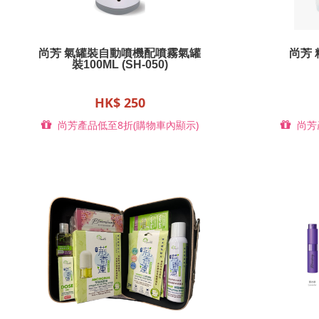
尚芳 氣罐裝自動噴機配噴霧氣罐
尚芳 
裝100ML (SH-050)
HK$ 250
尚芳產品低至8折(購物車內顯示)
尚芳