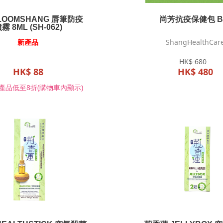
LOOMSHANG 唇筆防疫
尚芳抗疫保健包 
霧 8ML (SH-062)
新產品
ShangHealthCar
HK$ 680
HK$ 88
HK$ 480
產品低至8折(購物車內顯示)