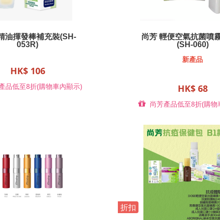
精油揮發棒補充裝(SH-
尚芳 輕便空氣抗菌噴霧 
053R)
(SH-060)
新產品
HK$ 106
產品低至8折(購物車內顯示)
HK$ 68
尚芳產品低至8折(購物
折扣