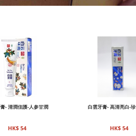
膏- 清潤佳護-人参甘潤
白雲牙膏- 高清亮白-
HK$ 54
HK$ 54