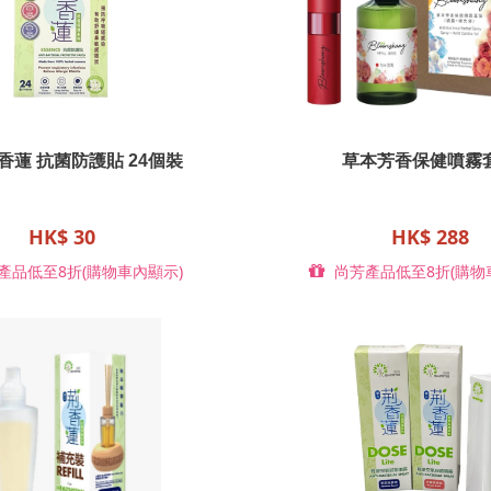
香蓮 抗菌防護貼 24個裝
草本芳香保健噴霧
HK$ 30
HK$ 288
產品低至8折(購物車內顯示)
尚芳產品低至8折(購物