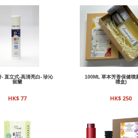
- 直立式-高清亮白- 珍沁
100ML 草本芳香保健噴
留蘭
禮盒)
HK$ 77
HK$ 250