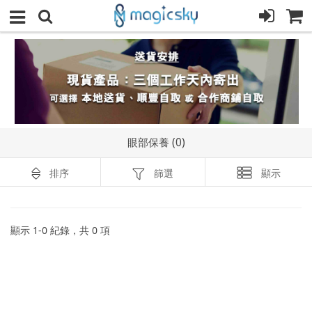
眼部保養 (0)
排序
篩選
顯示
顯示
1
-
0
紀錄，共
0
項