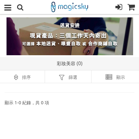
彩妝美容 (0)
排序
篩選
顯示
顯示
1
-
0
紀錄，共
0
項