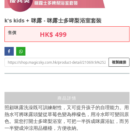
k's kids + 咪露 - 咪露士多啤梨浴室套裝
售價
HK$
499
複製鏈接
商品詳情
照顧咪露洗澡既可訓練耐性，又可提升孩子的自理能力。用
熱水可將咪露頭髮從草莓色變為檸檬色，用冷水即可變回原
色。當您打開士多啤梨浴室，可把一半拆成咪露浴缸，而另
一半變成沖涼用品櫃檯，方便收納。