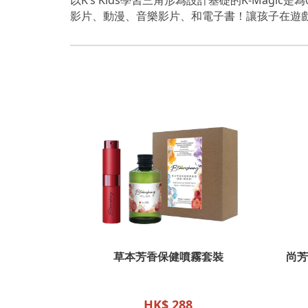
影片、動漫、音樂影片、和電子書！讓孩子在遊
草本芳香保健噴霧套裝
尚芳
HK$ 288