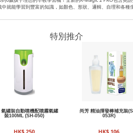
戲中就能學習到豐富的知識，如顏色、形狀、邏輯、自理和各種
特別推介
 氣罐裝自動噴機配噴霧氣罐
尚芳 精油揮發棒補充裝(S
裝100ML (SH-050)
053R)
HK$ 250
HK$ 106