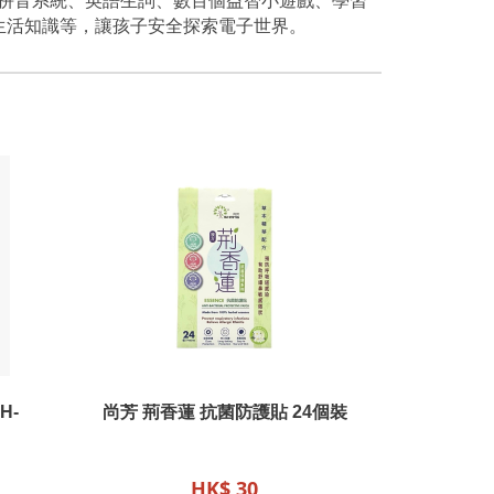
生活知識等，讓孩子安全探索電子世界。
H-
尚芳 荊香蓮 抗菌防護貼 24個裝
HK$ 30