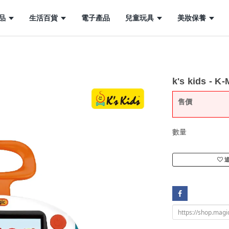
品
生活百貨
電子產品
兒童玩具
美妝保養
k's kids - K
售價
數量