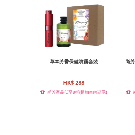
草本芳香保健噴霧套裝
尚芳
HK$ 288
尚芳產品低至8折(購物車內顯示)