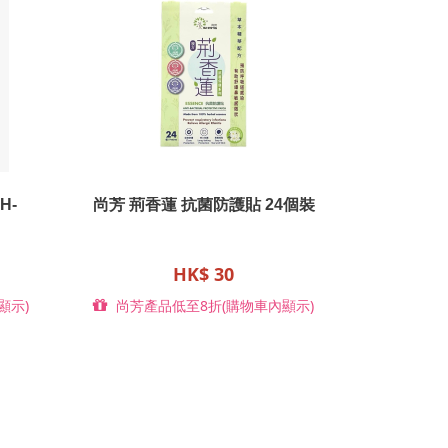
H-
尚芳 荊香蓮 抗菌防護貼 24個裝
HK$ 30
顯示)
尚芳產品低至8折(購物車內顯示)