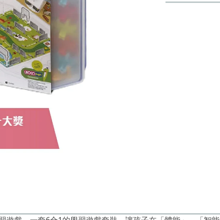
學習遊戲。一套6合1的學習遊戲套裝，讓孩子在「體能」、「智