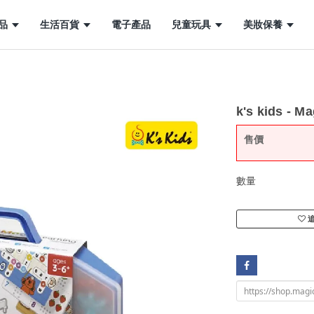
品
生活百貨
電子產品
兒童玩具
美妝保養
k's kids - M
售價
數量