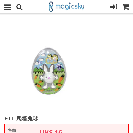
ETL 爬墙兔球
售價
HK$
16