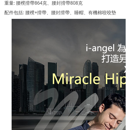
重量: 腰櫈揹帶864克、腰封揹帶808克
配件包括: 腰櫈+揹帶、腰封揹帶、睡帽、有機棉咬咬墊