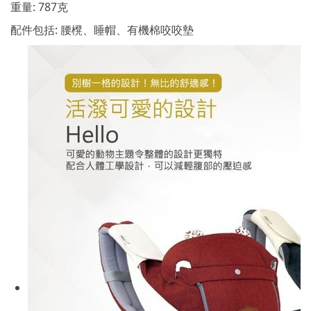
重量: 787克
配件包括: 腰櫈、睡帽、有機棉咬咬墊