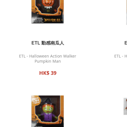
ETL 動感南瓜人
ETL - Halloween Action Walker
ETL - 
Pumpkin Man
HK$ 39