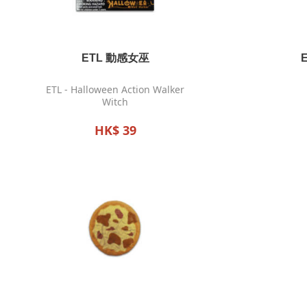
ETL 動感女巫
ETL - Halloween Action Walker
Witch
HK$ 39