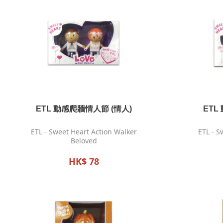
ETL 動感爬牆情人節 (情人)
ETL
ETL - Sweet Heart Action Walker
ETL - S
Beloved
HK$ 78