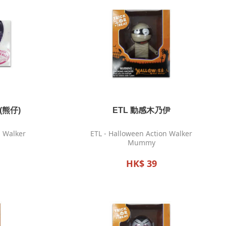
(熊仔)
ETL 動感木乃伊
n Walker
ETL - Halloween Action Walker
Mummy
HK$ 39