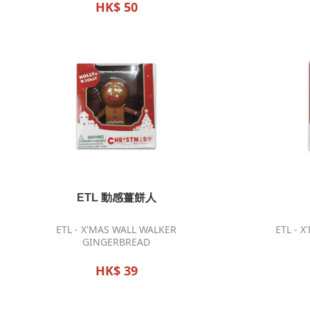
HK$ 50
ETL 動感薑餅人
ETL - X'MAS WALL WALKER
ETL - 
GINGERBREAD
HK$ 39