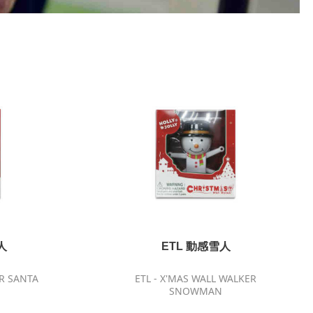
人
ETL 動感雪人
ER SANTA
ETL - X'MAS WALL WALKER
SNOWMAN