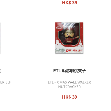
HK$ 39
靈
ETL 動感胡桃夾子
ER ELF
ETL - X'MAS WALL WALKER
NUTCRACKER
HK$ 39