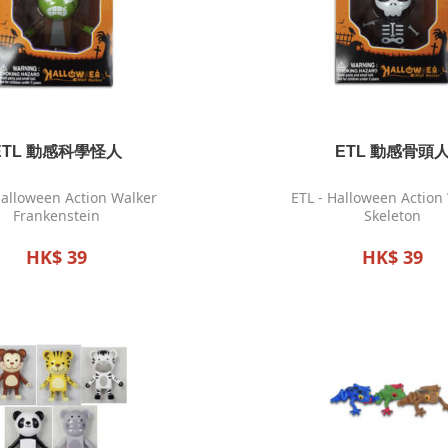
ETL 動感科學怪人
ETL 動感骨頭
Halloween Action Walker
ETL - Halloween Action
Frankenstein
Skeleton
HK$ 39
HK$ 39