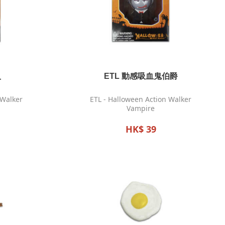
人
ETL 動感吸血鬼伯爵
 Walker
ETL - Halloween Action Walker
Vampire
HK$ 39