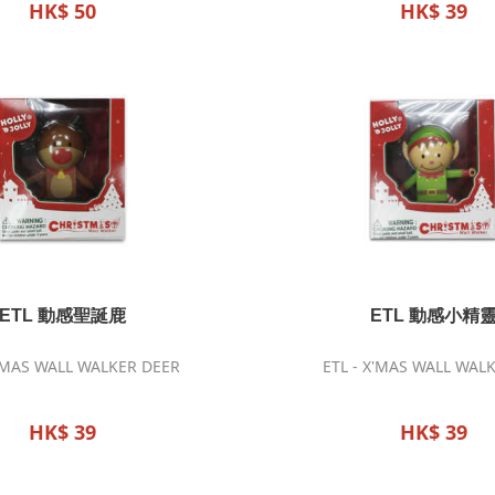
HK$ 50
HK$ 39
ETL 動感聖誕鹿
ETL 動感小精
X'MAS WALL WALKER DEER
ETL - X'MAS WALL WALK
HK$ 39
HK$ 39