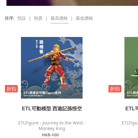
排序:
預設
|
熱賣
|
最高價格
|
最低價格
折扣
折扣
ETL可動模型 西遊記孫悟空
ET
ETLFigure - Journey to the West -
ETLFigur
Monkey King
HK$ 100