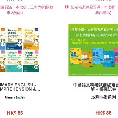
習買滿一本七折，三本六折(購物
指定補充練習買滿一本七折，
車內顯示)
車內顯示)
IMARY ENGLISH -
中國語文科考試前總複習
MPREHENSION &
解 + 模擬試卷
VOCABULARY
26週小學系列
Primary English
HK$ 85
HK$ 88