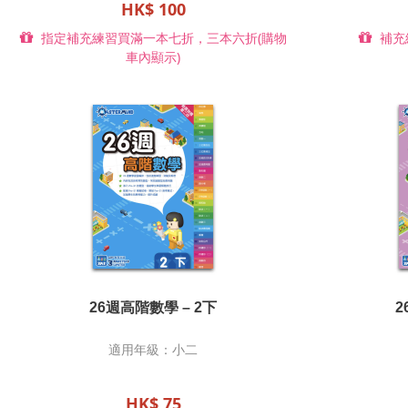
HK$ 100
指定補充練習買滿一本七折，三本六折(購物
補充
車內顯示)
26週高階數學 – 2下
2
適用年級：小二
HK$ 75