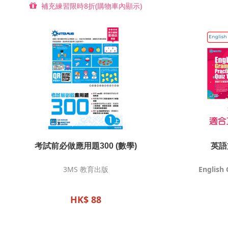
補充練習限時8折(購物車內顯示)
考試前必做應用題300 (數學)
英語
3MS 教育出版
English
HK$ 88