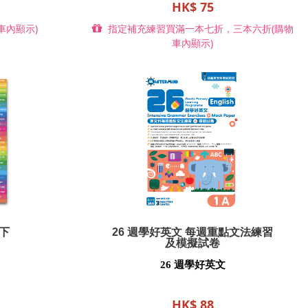
HK$ 75
車內顯示)
指定補充練習買滿一本七折，三本六折(購物
車內顯示)
3下
26 週學好英文 每週重點文法練習
及模擬試卷
26 週學好英文
HK$ 88