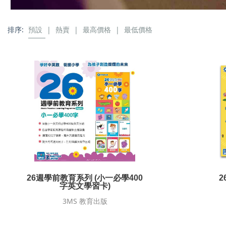
排序:
預設
|
熱賣
|
最高價格
|
最低價格
26週學前教育系列 (小一必學400
2
字英文學習卡)
3MS 教育出版