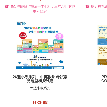
指定補充練習買滿一本七折，三本六折(購物
指定補充練
車內顯示)
26週小學系列：中英數常 考試常
PR
見題型模擬試卷
CO
26週小學系列
HK$ 88