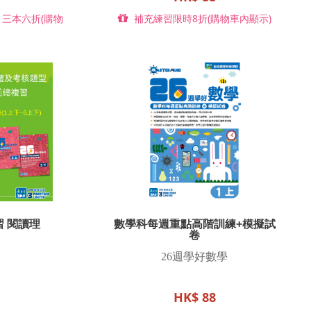
三本六折(購物
補充練習限時8折(購物車內顯示)
 閱讀理
數學科每週重點高階訓練+模擬試
卷
26
週學好數學
HK$ 88