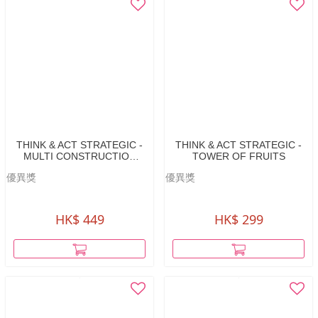
THINK & ACT STRATEGIC -
THINK & ACT STRATEGIC -
MULTI CONSTRUCTION
TOWER OF FRUITS
SET
優異獎
優異獎
HK$ 449
HK$ 299