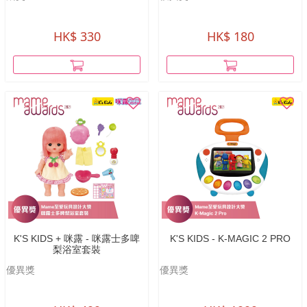
HK$ 330
HK$ 180
K'S KIDS + 咪露 - 咪露士多啤
K'S KIDS - K-MAGIC 2 PRO
梨浴室套裝
優異獎
優異獎