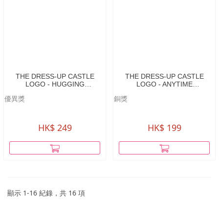
THE DRESS-UP CASTLE
THE DRESS-UP CASTLE
LOGO - HUGGING
LOGO - ANYTIME
LADYBUG CAPE 抱抱小甲蟲
PRINCESS DRESS 妙變公主
優異獎
銅獎
披風
裙
HK$ 249
HK$ 199
顯示
1
-
16
紀錄，共
16
項